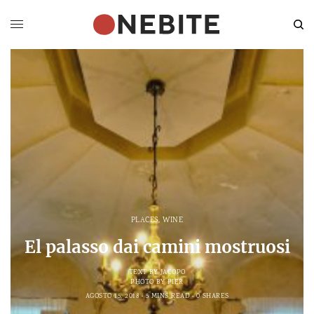
PLACES
,
WINE
El palasso dai camini mostruosi
TEXT BY
JACOPO
PHOTO BY
PIER
AGOSTO 15, 2018
5 MINS READ
0 SHARES